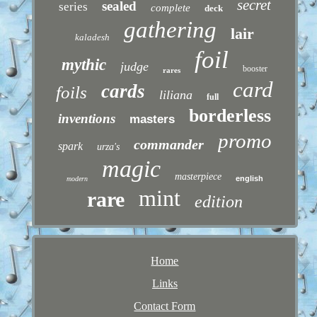
secret
sealed
series
complete
deck
gathering
lair
kaladesh
foil
mythic
judge
booster
rares
card
cards
foils
liliana
full
borderless
inventions
masters
promo
commander
spark
urza's
magic
masterpiece
english
modern
mint
rare
edition
Home
Links
Contact Form